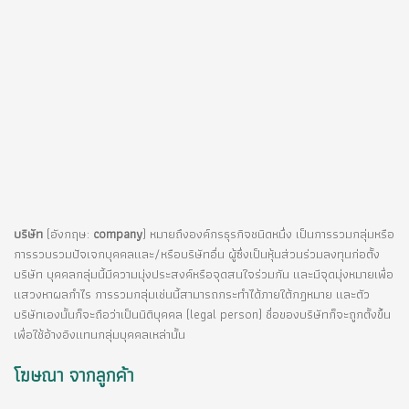
บริษัท
(อังกฤษ:
company
) หมายถึงองค์กรธุรกิจชนิดหนึ่ง เป็นการรวมกลุ่มหรือ
การรวบรวมปัจเจกบุคคลและ/หรือบริษัทอื่น ผู้ซึ่งเป็นหุ้นส่วนร่วมลงทุนก่อตั้ง
บริษัท บุคคลกลุ่มนี้มีความมุ่งประสงค์หรือจุดสนใจร่วมกัน และมีจุดมุ่งหมายเพื่อ
แสวงหาผลกำไร การรวมกลุ่มเช่นนี้สามารถกระทำได้ภายใต้กฎหมาย และตัว
บริษัทเองนั้นก็จะถือว่าเป็นนิติบุคคล (legal person) ชื่อของบริษัทก็จะถูกตั้งขึ้น
เพื่อใช้อ้างอิงแทนกลุ่มบุคคลเหล่านั้น
โฆษณา จากลูกค้า