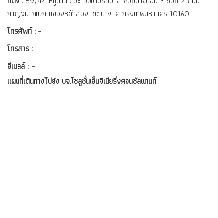
ที่ตั้ง :
59/44 หมู่บ้านเดอะ วอเตอร์ เฮ้าส์ ซอยบางบอน 3 ซอย 2 ถนน
กาญจนาภิเษก แขวงหลักสอง เขตบางแค กรุงเทพมหานคร 10160
โทรศัพท์ :
–
โทรสาร :
–
อีเมลล์ :
–
แผนที่เดินทางไปยัง บจ.โซลูชั่นเอ็นจิเนียริ่งคอนซัลแทนท์