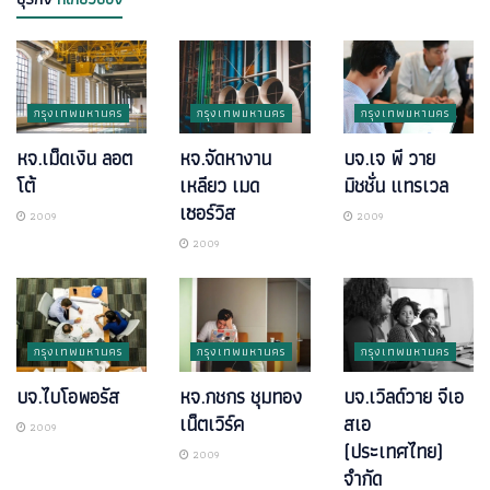
กรุงเทพมหานคร
กรุงเทพมหานคร
กรุงเทพมหานคร
หจ.เม็ดเงิน ลอต
หจ.จัดหางาน
บจ.เจ พี วาย
โต้
เหลียว เมด
มิชชั่น แทรเวล
เซอร์วิส
2009
2009
2009
กรุงเทพมหานคร
กรุงเทพมหานคร
กรุงเทพมหานคร
บจ.ไบโอพอรัส
หจ.กชกร ชุมทอง
บจ.เวิลด์วาย จีเอ
เน็ตเวิร์ค
สเอ
2009
(ประเทศไทย)
2009
จำกัด