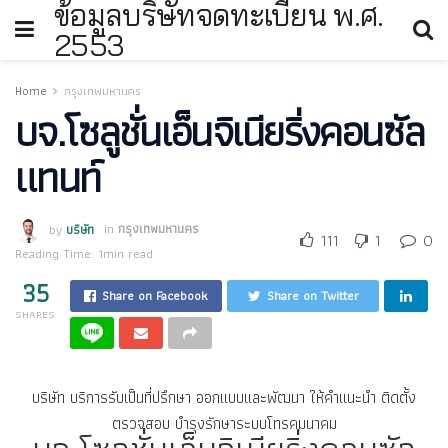
ข้อมูลบริษัทจดทะเบียน พ.ศ.
2553
Home
กรุงเทพมหานคร
บจ.โซลูชั่นเอ็นจิเนียริ่งคอนซัล
แทนท์
by
บริษัท
in
กรุงเทพมหานคร
111
1
0
Reading Time: 1min read
35
Share on Facebook
Share on Twitter
SHARES
บริษัท บริการรับเป็นที่ปรึกษา ออกแบบและพัฒนา ให้คำแนะนำ ติดตั้ง
ตรวจสอบ บำรุงรักษาระบบโทรคมนาคม