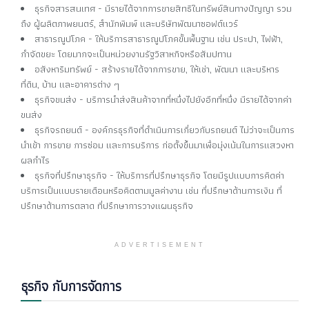
ธุรกิจสารสนเทศ - มีรายได้จากการขายสิทธิในทรัพย์สินทางปัญญา รวม
ถึง ผู้ผลิตภาพยนตร์, สำนักพิมพ์ และบริษัทพัฒนาซอฟต์แวร์
สาธารณูปโภค - ให้บริการสาธารณูปโภคขั้นพื้นฐาน เช่น ประปา, ไฟฟ้า,
กำจัดขยะ โดยมากจะเป็นหน่วยงานรัฐวิสาหกิจหรือสัมปทาน
อสังหาริมทรัพย์ - สร้างรายได้จากการขาย, ให้เช่า, พัฒนา และบริหาร
ที่ดิน, บ้าน และอาคารต่าง ๆ
ธุรกิจขนส่ง - บริการนำส่งสินค้าจากที่หนึ่งไปยังอีกที่หนึ่ง มีรายได้จากค่า
ขนส่ง
ธุรกิจรถยนต์ - องค์กรธุรกิจที่ดำเนินการเกี่ยวกับรถยนต์ ไม่ว่าจะเป็นการ
นำเข้า การขาย การซ่อม และการบริการ ก่อตั้งขึ้นมาเพื่อมุ่งเน้นในการแสวงหา
ผลกำไร
ธุรกิจที่ปรึกษาธุรกิจ - ให้บริการที่ปรึกษาธุรกิจ โดยมีรูปแบบการคิดค่า
บริการเป็นแบบรายเดือนหรือคิดตามมูลค่างาน เช่น ที่ปรึกษาด้านการเงิน ที่
ปรึกษาด้านการตลาด ที่ปรึกษาการวางแผนธุรกิจ
ADVERTISEMENT
ธุรกิจ กับการจัดการ