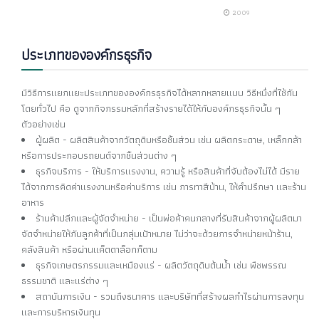
2009
ประเภทขององค์กรธุรกิจ
มีวิธีการแยกแยะประเภทขององค์กรธุรกิจได้หลากหลายแบบ วิธีหนึ่งที่ใช้กัน
โดยทั่วไป คือ ดูจากกิจกรรมหลักที่สร้างรายได้ให้กับองค์กรธุรกิจนั้น ๆ
ตัวอย่างเช่น
ผู้ผลิต - ผลิตสินค้าจากวัตถุดิบหรือชิ้นส่วน เช่น ผลิตกระดาษ, เหล็กกล้า
หรือการประกอบรถยนต์จากชิ้นส่วนต่าง ๆ
ธุรกิจบริการ - ให้บริการแรงงาน, ความรู้ หรือสินค้าที่จับต้องไม่ได้ มีราย
ได้จากการคิดค่าแรงงานหรือค่าบริการ เช่น การทาสีบ้าน, ให้คำปรึกษา และร้าน
อาหาร
ร้านค้าปลีกและผู้จัดจำหน่าย - เป็นพ่อค้าคนกลางที่รับสินค้าจากผู้ผลิตมา
จัดจำหน่ายให้กับลูกค้าที่เป็นกลุ่มเป้าหมาย ไม่ว่าจะด้วยการจำหน่ายหน้าร้าน,
คลังสินค้า หรือผ่านแค็ตตาล็อกก็ตาม
ธุรกิจเกษตรกรรมและเหมืองแร่ - ผลิตวัตถุดิบต้นน้ำ เช่น พืชพรรณ
ธรรมชาติ และแร่ต่าง ๆ
สถาบันการเงิน - รวมถึงธนาคาร และบริษัทที่สร้างผลกำไรผ่านการลงทุน
และการบริหารเงินทุน