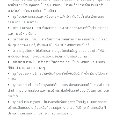
จัดจำหน่ายให้กับลูกค้าที่เป็นกลุ่มเป้าหมาย ไม่ว่าจะด้วยการจำหน่ายหน้าร้าน,
คลังสินค้า หรือผ่านแค็ตตาล็อกก็ตาม
ธุรกิจเกษตรกรรมและเหมืองแร่ - ผลิตวัตถุดิบต้นน้ำ เช่น พืชพรรณ
ธรรมชาติ และแร่ต่าง ๆ
สถาบันการเงิน - รวมถึงธนาคาร และบริษัทที่สร้างผลกำไรผ่านการลงทุน
และการบริหารเงินทุน
ธุรกิจสารสนเทศ - มีรายได้จากการขายสิทธิในทรัพย์สินทางปัญญา รวม
ถึง ผู้ผลิตภาพยนตร์, สำนักพิมพ์ และบริษัทพัฒนาซอฟต์แวร์
สาธารณูปโภค - ให้บริการสาธารณูปโภคขั้นพื้นฐาน เช่น ประปา, ไฟฟ้า,
กำจัดขยะ โดยมากจะเป็นหน่วยงานรัฐวิสาหกิจหรือสัมปทาน
อสังหาริมทรัพย์ - สร้างรายได้จากการขาย, ให้เช่า, พัฒนา และบริหาร
ที่ดิน, บ้าน และอาคารต่าง ๆ
ธุรกิจขนส่ง - บริการนำส่งสินค้าจากที่หนึ่งไปยังอีกที่หนึ่ง มีรายได้จากค่า
ขนส่ง
ธุรกิจรถยนต์ - องค์กรธุรกิจที่ดำเนินการเกี่ยวกับรถยนต์ ไม่ว่าจะเป็นการ
นำเข้า การขาย การซ่อม และการบริการ ก่อตั้งขึ้นมาเพื่อมุ่งเน้นในการแสวงหา
ผลกำไร
ธุรกิจที่ปรึกษาธุรกิจ - ให้บริการที่ปรึกษาธุรกิจ โดยมีรูปแบบการคิดค่า
บริการเป็นแบบรายเดือนหรือคิดตามมูลค่างาน เช่น ที่ปรึกษาด้านการเงิน ที่
ปรึกษาด้านการตลาด ที่ปรึกษาการวางแผนธุรกิจ