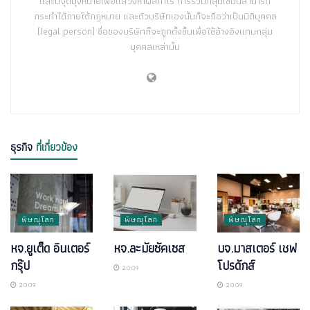
และมีจุดมุ่งหมายเพื่อแสวงหาผลกำไร การรวมกลุ่มเช่นนี้สามารถ
กระทำได้ภายใต้กฎหมาย และตัวบริษัทเองนั้นก็จะถือว่าเป็นนิติบุคคล
(legal person) ชื่อของบริษัทก็จะถูกตั้งขึ้นเพื่อใช้อ้างอิงแทนกลุ่ม
บุคคลเหล่านั้น
ธุรกิจ
ที่เกี่ยวข้อง
พิษณุโลก
พิษณุโลก
พิษณุโลก
หจ.ยูเต็ด อินเตอร์
หจ.ละมัยซัคเซส
บจ.มาสเตอร์ เชฟ
กรุ๊ป
โปรดักส์
2009
2009
2009