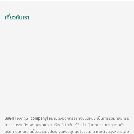
เกี่ยวกับเรา
บริษัท
(อังกฤษ:
company
) หมายถึงองค์กรธุรกิจชนิดหนึ่ง เป็นการรวมกลุ่มหรือ
การรวบรวมปัจเจกบุคคลและ/หรือบริษัทอื่น ผู้ซึ่งเป็นหุ้นส่วนร่วมลงทุนก่อตั้ง
บริษัท บุคคลกลุ่มนี้มีความมุ่งประสงค์หรือจุดสนใจร่วมกัน และมีจุดมุ่งหมายเพื่อ