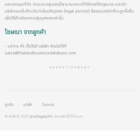
แสวงหาผลกำไร การรวมกลุ่มเช่นนี้สามารถกระทำได้ภายใต้กฎหมาย และตัว
บริษัทเองนั้นก็จะถือว่าเป็นนิติบุคคล (legal person) ชื่อของบริษัทก็จะถูกตั้งขึ้น
เพื่อใช้อ้างอิงแทนกลุ่มบุคคลเหล่านั้น
โฆษณา จากลูกค้า
- บริการ
ทำ เว็บไซต์ บริษัท
ติดต่อได้ที่
sales@thailandbusinessdatabase.com
ADVERTISEMENT
ธุรกิจ
บริษัท
โรงงาน
© ลิขสิทธิ์ 2021
ฐานข้อมูลธุรกิจ
. สงวนสิทธิ์ไว้ทั้งหมด