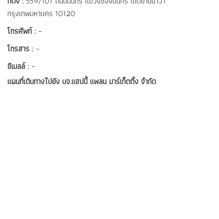
ที่ตั้ง :
559/101 ถนนนนทรี แขวงช่องนนทรี เขตยานนาวา
กรุงเทพมหานคร 10120
โทรศัพท์ :
–
โทรสาร :
–
อีเมลล์ :
–
แผนที่เดินทางไปยัง บจ.แฮปปี้ แพลน มาร์เก็ตติ้ง จำกัด