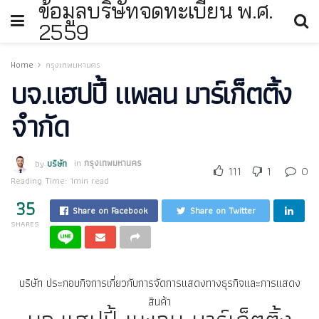
ข้อมูลบริษัทจดทะเบียน พ.ศ.
2559
Home
กรุงเทพมหานคร
บจ.แฮปปี้ แพลน มาร์เก็ตติ้ง
จำกัด
by
บริษัท
in
กรุงเทพมหานคร
111
1
0
Reading Time: 1min read
35
Share on Facebook
Share on Twitter
SHARES
บริษัท ประกอบกิจการเกี่ยวกับการจัดการแสดงทางธุรกิจและการแสดง
สินค้า