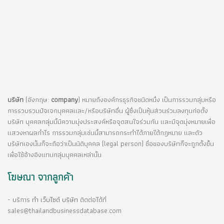
บริษัท
(อังกฤษ:
company
) หมายถึงองค์กรธุรกิจชนิดหนึ่ง เป็นการรวมกลุ่มหรือ
การรวบรวมปัจเจกบุคคลและ/หรือบริษัทอื่น ผู้ซึ่งเป็นหุ้นส่วนร่วมลงทุนก่อตั้ง
บริษัท บุคคลกลุ่มนี้มีความมุ่งประสงค์หรือจุดสนใจร่วมกัน และมีจุดมุ่งหมายเพื่อ
แสวงหาผลกำไร การรวมกลุ่มเช่นนี้สามารถกระทำได้ภายใต้กฎหมาย และตัว
บริษัทเองนั้นก็จะถือว่าเป็นนิติบุคคล (legal person) ชื่อของบริษัทก็จะถูกตั้งขึ้น
เพื่อใช้อ้างอิงแทนกลุ่มบุคคลเหล่านั้น
โฆษณา จากลูกค้า
- บริการ
ทำ เว็บไซต์ บริษัท
ติดต่อได้ที่
sales@thailandbusinessdatabase.com