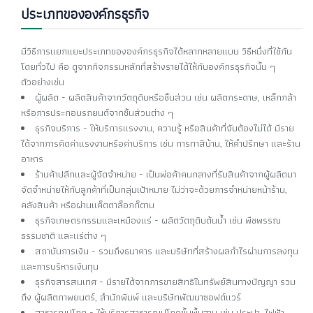
ประเภทขององค์กรธุรกิจ
มีวิธีการแยกแยะประเภทขององค์กรธุรกิจได้หลากหลายแบบ วิธีหนึ่งที่ใช้กัน
โดยทั่วไป คือ ดูจากกิจกรรมหลักที่สร้างรายได้ให้กับองค์กรธุรกิจนั้น ๆ
ตัวอย่างเช่น
ผู้ผลิต - ผลิตสินค้าจากวัตถุดิบหรือชิ้นส่วน เช่น ผลิตกระดาษ, เหล็กกล้า
หรือการประกอบรถยนต์จากชิ้นส่วนต่าง ๆ
ธุรกิจบริการ - ให้บริการแรงงาน, ความรู้ หรือสินค้าที่จับต้องไม่ได้ มีราย
ได้จากการคิดค่าแรงงานหรือค่าบริการ เช่น การทาสีบ้าน, ให้คำปรึกษา และร้าน
อาหาร
ร้านค้าปลีกและผู้จัดจำหน่าย - เป็นพ่อค้าคนกลางที่รับสินค้าจากผู้ผลิตมา
จัดจำหน่ายให้กับลูกค้าที่เป็นกลุ่มเป้าหมาย ไม่ว่าจะด้วยการจำหน่ายหน้าร้าน,
คลังสินค้า หรือผ่านแค็ตตาล็อกก็ตาม
ธุรกิจเกษตรกรรมและเหมืองแร่ - ผลิตวัตถุดิบต้นน้ำ เช่น พืชพรรณ
ธรรมชาติ และแร่ต่าง ๆ
สถาบันการเงิน - รวมถึงธนาคาร และบริษัทที่สร้างผลกำไรผ่านการลงทุน
และการบริหารเงินทุน
ธุรกิจสารสนเทศ - มีรายได้จากการขายสิทธิในทรัพย์สินทางปัญญา รวม
ถึง ผู้ผลิตภาพยนตร์, สำนักพิมพ์ และบริษัทพัฒนาซอฟต์แวร์
สาธารณูปโภค - ให้บริการสาธารณูปโภคขั้นพื้นฐาน เช่น ประปา, ไฟฟ้า,