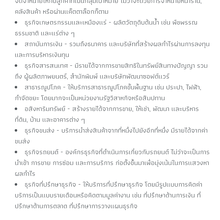
จัดจำหน่ายให้กับลูกค้าที่เป็นกลุ่มเป้าหมาย ไม่ว่าจะด้วยการจำหน่ายหน้าร้าน,
คลังสินค้า หรือผ่านแค็ตตาล็อกก็ตาม
ธุรกิจเกษตรกรรมและเหมืองแร่ - ผลิตวัตถุดิบต้นน้ำ เช่น พืชพรรณ
ธรรมชาติ และแร่ต่าง ๆ
สถาบันการเงิน - รวมถึงธนาคาร และบริษัทที่สร้างผลกำไรผ่านการลงทุน
และการบริหารเงินทุน
ธุรกิจสารสนเทศ - มีรายได้จากการขายสิทธิในทรัพย์สินทางปัญญา รวม
ถึง ผู้ผลิตภาพยนตร์, สำนักพิมพ์ และบริษัทพัฒนาซอฟต์แวร์
สาธารณูปโภค - ให้บริการสาธารณูปโภคขั้นพื้นฐาน เช่น ประปา, ไฟฟ้า,
กำจัดขยะ โดยมากจะเป็นหน่วยงานรัฐวิสาหกิจหรือสัมปทาน
อสังหาริมทรัพย์ - สร้างรายได้จากการขาย, ให้เช่า, พัฒนา และบริหาร
ที่ดิน, บ้าน และอาคารต่าง ๆ
ธุรกิจขนส่ง - บริการนำส่งสินค้าจากที่หนึ่งไปยังอีกที่หนึ่ง มีรายได้จากค่า
ขนส่ง
ธุรกิจรถยนต์ - องค์กรธุรกิจที่ดำเนินการเกี่ยวกับรถยนต์ ไม่ว่าจะเป็นการ
นำเข้า การขาย การซ่อม และการบริการ ก่อตั้งขึ้นมาเพื่อมุ่งเน้นในการแสวงหา
ผลกำไร
ธุรกิจที่ปรึกษาธุรกิจ - ให้บริการที่ปรึกษาธุรกิจ โดยมีรูปแบบการคิดค่า
บริการเป็นแบบรายเดือนหรือคิดตามมูลค่างาน เช่น ที่ปรึกษาด้านการเงิน ที่
ปรึกษาด้านการตลาด ที่ปรึกษาการวางแผนธุรกิจ