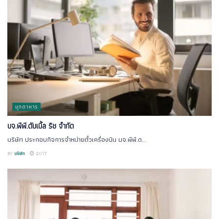
มุกดาหาร
บจ.พีพี.ดับเบิ้ล ริช จำกัด
บริษัท ประกอบกิจการจำหน่ายตั๋วเครื่องบิน บจ.พีพี.ด...
BY
บริษัท
2017