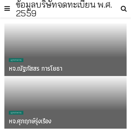
ข้อมูลบริษัทจดทะเบียน พ.ศ.
2559
มุกดาหาร
หจ.ณัฐภัสสร การโยธา
2017
มุกดาหาร
หจ.ศุภฤกษ์รุ่งเรือง