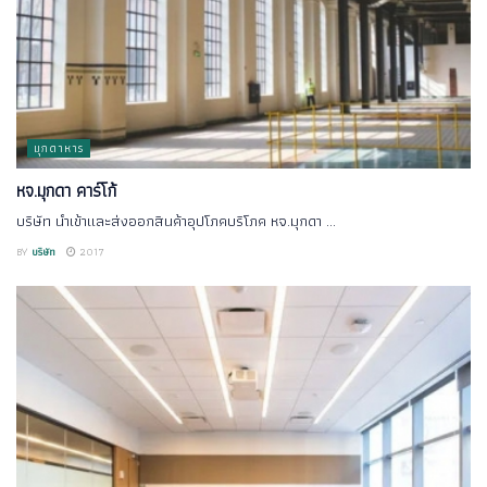
มุกดาหาร
หจ.มุกดา คาร์โก้
บริษัท นำเข้าและส่งออกสินค้าอุปโภคบริโภค หจ.มุกดา ...
BY
บริษัท
2017