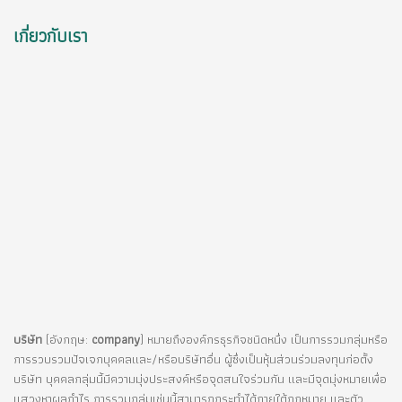
เกี่ยวกับเรา
บริษัท
(อังกฤษ:
company
) หมายถึงองค์กรธุรกิจชนิดหนึ่ง เป็นการรวมกลุ่มหรือ
การรวบรวมปัจเจกบุคคลและ/หรือบริษัทอื่น ผู้ซึ่งเป็นหุ้นส่วนร่วมลงทุนก่อตั้ง
บริษัท บุคคลกลุ่มนี้มีความมุ่งประสงค์หรือจุดสนใจร่วมกัน และมีจุดมุ่งหมายเพื่อ
แสวงหาผลกำไร การรวมกลุ่มเช่นนี้สามารถกระทำได้ภายใต้กฎหมาย และตัว