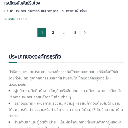
หจ.มิตรสัมพันธ์ริมโขง
บริษัท ประกอบกิจการรับเหมาอาคาร หจ.มิตรสัมพันธ์ริม...
BY
บริษัท
2017
1
2
…
5
ประเภทขององค์กรธุรกิจ
มีวิธีการแยกแยะประเภทขององค์กรธุรกิจได้หลากหลายแบบ วิธีหนึ่งที่ใช้กัน
โดยทั่วไป คือ ดูจากกิจกรรมหลักที่สร้างรายได้ให้กับองค์กรธุรกิจนั้น ๆ
ตัวอย่างเช่น
ผู้ผลิต - ผลิตสินค้าจากวัตถุดิบหรือชิ้นส่วน เช่น ผลิตกระดาษ, เหล็กกล้า
หรือการประกอบรถยนต์จากชิ้นส่วนต่าง ๆ
ธุรกิจบริการ - ให้บริการแรงงาน, ความรู้ หรือสินค้าที่จับต้องไม่ได้ มีราย
ได้จากการคิดค่าแรงงานหรือค่าบริการ เช่น การทาสีบ้าน, ให้คำปรึกษา และร้าน
อาหาร
ร้านค้าปลีกและผู้จัดจำหน่าย - เป็นพ่อค้าคนกลางที่รับสินค้าจากผู้ผลิตมา