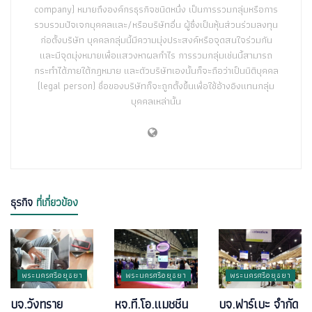
company) หมายถึงองค์กรธุรกิจชนิดหนึ่ง เป็นการรวมกลุ่มหรือการ
รวบรวมปัจเจกบุคคลและ/หรือบริษัทอื่น ผู้ซึ่งเป็นหุ้นส่วนร่วมลงทุน
ก่อตั้งบริษัท บุคคลกลุ่มนี้มีความมุ่งประสงค์หรือจุดสนใจร่วมกัน
และมีจุดมุ่งหมายเพื่อแสวงหาผลกำไร การรวมกลุ่มเช่นนี้สามารถ
กระทำได้ภายใต้กฎหมาย และตัวบริษัทเองนั้นก็จะถือว่าเป็นนิติบุคคล
(legal person) ชื่อของบริษัทก็จะถูกตั้งขึ้นเพื่อใช้อ้างอิงแทนกลุ่ม
บุคคลเหล่านั้น
ธุรกิจ
ที่เกี่ยวข้อง
พระนครศรีอยุธยา
พระนครศรีอยุธยา
พระนครศรีอยุธยา
บจ.วังทราย
หจ.ที.โอ.แมชชีน
บจ.ฟาร์เบะ จำกัด