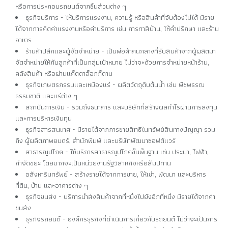
หรือการประกอบรถยนต์จากชิ้นส่วนต่าง ๆ
ธุรกิจบริการ - ให้บริการแรงงาน, ความรู้ หรือสินค้าที่จับต้องไม่ได้ มีราย
ได้จากการคิดค่าแรงงานหรือค่าบริการ เช่น การทาสีบ้าน, ให้คำปรึกษา และร้าน
อาหาร
ร้านค้าปลีกและผู้จัดจำหน่าย - เป็นพ่อค้าคนกลางที่รับสินค้าจากผู้ผลิตมา
จัดจำหน่ายให้กับลูกค้าที่เป็นกลุ่มเป้าหมาย ไม่ว่าจะด้วยการจำหน่ายหน้าร้าน,
คลังสินค้า หรือผ่านแค็ตตาล็อกก็ตาม
ธุรกิจเกษตรกรรมและเหมืองแร่ - ผลิตวัตถุดิบต้นน้ำ เช่น พืชพรรณ
ธรรมชาติ และแร่ต่าง ๆ
สถาบันการเงิน - รวมถึงธนาคาร และบริษัทที่สร้างผลกำไรผ่านการลงทุน
และการบริหารเงินทุน
ธุรกิจสารสนเทศ - มีรายได้จากการขายสิทธิในทรัพย์สินทางปัญญา รวม
ถึง ผู้ผลิตภาพยนตร์, สำนักพิมพ์ และบริษัทพัฒนาซอฟต์แวร์
สาธารณูปโภค - ให้บริการสาธารณูปโภคขั้นพื้นฐาน เช่น ประปา, ไฟฟ้า,
กำจัดขยะ โดยมากจะเป็นหน่วยงานรัฐวิสาหกิจหรือสัมปทาน
อสังหาริมทรัพย์ - สร้างรายได้จากการขาย, ให้เช่า, พัฒนา และบริหาร
ที่ดิน, บ้าน และอาคารต่าง ๆ
ธุรกิจขนส่ง - บริการนำส่งสินค้าจากที่หนึ่งไปยังอีกที่หนึ่ง มีรายได้จากค่า
ขนส่ง
ธุรกิจรถยนต์ - องค์กรธุรกิจที่ดำเนินการเกี่ยวกับรถยนต์ ไม่ว่าจะเป็นการ