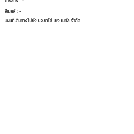
โทรสาร :
–
อีเมลล์ :
–
แผนที่เดินทางไปยัง บจ.ยาโล่ เซจ เมทัล จำกัด