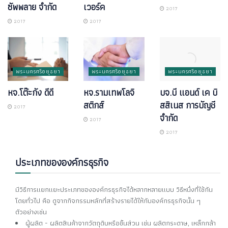
ซัพพลาย จำกัด
เวอร์ค
2017
2017
2017
พระนครศรีอยุธยา
พระนครศรีอยุธยา
พระนครศรีอยุธยา
หจ.โต๊ะกัง ดีดี
หจ.รามเทพโลจิ
บจ.บี แอนด์ เค บิ
สติกส์
สสิเนส การบัญชี
2017
จำกัด
2017
2017
ประเภทขององค์กรธุรกิจ
มีวิธีการแยกแยะประเภทขององค์กรธุรกิจได้หลากหลายแบบ วิธีหนึ่งที่ใช้กัน
โดยทั่วไป คือ ดูจากกิจกรรมหลักที่สร้างรายได้ให้กับองค์กรธุรกิจนั้น ๆ
ตัวอย่างเช่น
ผู้ผลิต - ผลิตสินค้าจากวัตถุดิบหรือชิ้นส่วน เช่น ผลิตกระดาษ, เหล็กกล้า