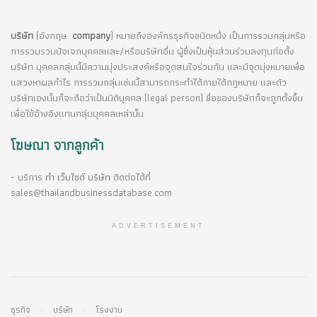
บริษัท
(อังกฤษ:
company
) หมายถึงองค์กรธุรกิจชนิดหนึ่ง เป็นการรวมกลุ่มหรือ
การรวบรวมปัจเจกบุคคลและ/หรือบริษัทอื่น ผู้ซึ่งเป็นหุ้นส่วนร่วมลงทุนก่อตั้ง
บริษัท บุคคลกลุ่มนี้มีความมุ่งประสงค์หรือจุดสนใจร่วมกัน และมีจุดมุ่งหมายเพื่อ
แสวงหาผลกำไร การรวมกลุ่มเช่นนี้สามารถกระทำได้ภายใต้กฎหมาย และตัว
บริษัทเองนั้นก็จะถือว่าเป็นนิติบุคคล (legal person) ชื่อของบริษัทก็จะถูกตั้งขึ้น
เพื่อใช้อ้างอิงแทนกลุ่มบุคคลเหล่านั้น
โฆษณา จากลูกค้า
- บริการ
ทำ เว็บไซต์ บริษัท
ติดต่อได้ที่
sales@thailandbusinessdatabase.com
ADVERTISEMENT
ธุรกิจ
บริษัท
โรงงาน