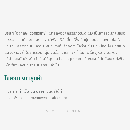
บริษัท
(อังกฤษ:
company
) หมายถึงองค์กรธุรกิจชนิดหนึ่ง เป็นการรวมกลุ่มหรือ
การรวบรวมปัจเจกบุคคลและ/หรือบริษัทอื่น ผู้ซึ่งเป็นหุ้นส่วนร่วมลงทุนก่อตั้ง
บริษัท บุคคลกลุ่มนี้มีความมุ่งประสงค์หรือจุดสนใจร่วมกัน และมีจุดมุ่งหมายเพื่อ
แสวงหาผลกำไร การรวมกลุ่มเช่นนี้สามารถกระทำได้ภายใต้กฎหมาย และตัว
บริษัทเองนั้นก็จะถือว่าเป็นนิติบุคคล (legal person) ชื่อของบริษัทก็จะถูกตั้งขึ้น
เพื่อใช้อ้างอิงแทนกลุ่มบุคคลเหล่านั้น
โฆษณา จากลูกค้า
- บริการ
ทำ เว็บไซต์ บริษัท
ติดต่อได้ที่
sales@thailandbusinessdatabase.com
ADVERTISEMENT