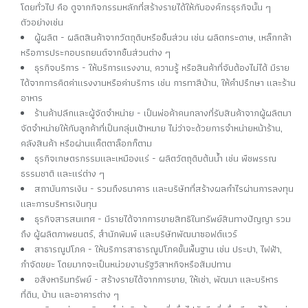
โดยทั่วไป คือ ดูจากกิจกรรมหลักที่สร้างรายได้ให้กับองค์กรธุรกิจนั้น ๆ
ตัวอย่างเช่น
ผู้ผลิต - ผลิตสินค้าจากวัตถุดิบหรือชิ้นส่วน เช่น ผลิตกระดาษ, เหล็กกล้า
หรือการประกอบรถยนต์จากชิ้นส่วนต่าง ๆ
ธุรกิจบริการ - ให้บริการแรงงาน, ความรู้ หรือสินค้าที่จับต้องไม่ได้ มีราย
ได้จากการคิดค่าแรงงานหรือค่าบริการ เช่น การทาสีบ้าน, ให้คำปรึกษา และร้าน
อาหาร
ร้านค้าปลีกและผู้จัดจำหน่าย - เป็นพ่อค้าคนกลางที่รับสินค้าจากผู้ผลิตมา
จัดจำหน่ายให้กับลูกค้าที่เป็นกลุ่มเป้าหมาย ไม่ว่าจะด้วยการจำหน่ายหน้าร้าน,
คลังสินค้า หรือผ่านแค็ตตาล็อกก็ตาม
ธุรกิจเกษตรกรรมและเหมืองแร่ - ผลิตวัตถุดิบต้นน้ำ เช่น พืชพรรณ
ธรรมชาติ และแร่ต่าง ๆ
สถาบันการเงิน - รวมถึงธนาคาร และบริษัทที่สร้างผลกำไรผ่านการลงทุน
และการบริหารเงินทุน
ธุรกิจสารสนเทศ - มีรายได้จากการขายสิทธิในทรัพย์สินทางปัญญา รวม
ถึง ผู้ผลิตภาพยนตร์, สำนักพิมพ์ และบริษัทพัฒนาซอฟต์แวร์
สาธารณูปโภค - ให้บริการสาธารณูปโภคขั้นพื้นฐาน เช่น ประปา, ไฟฟ้า,
กำจัดขยะ โดยมากจะเป็นหน่วยงานรัฐวิสาหกิจหรือสัมปทาน
อสังหาริมทรัพย์ - สร้างรายได้จากการขาย, ให้เช่า, พัฒนา และบริหาร
ที่ดิน, บ้าน และอาคารต่าง ๆ