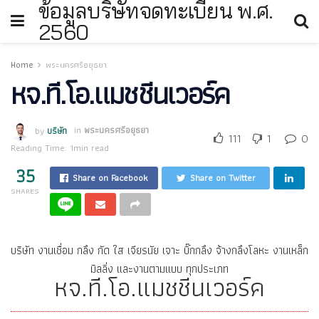
ข้อมูลบริษัทจดทะเบียน พ.ศ.
2560
Home
พระนครศรีอยุธยา
หจ.ที.โอ.แมชชีนเวอร์ค
by
บริษัท
in
พระนครศรีอยุธยา
111
1
0
Reading Time: 1min read
35
Share on Facebook
Share on Twitter
SHARES
บริษัท งานเชื่อม กลึง กัด ใส เจียรนัย เจาะ บิ๊กกลึง จ้างกลึงโลหะ งานเหล็ก
มิลลิ่ง และงานตามแบบ ทุกประเภท
หจ.ที.โอ.แมชชีนเวอร์ค