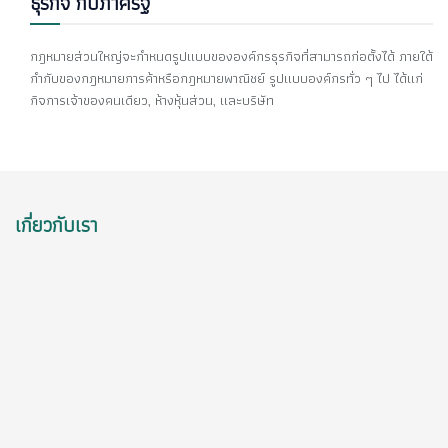
ธุรกิจ กับภาครัฐ
กฎหมายส่วนใหญ่จะกำหนดรูปแบบขององค์กรธุรกิจที่สามารถก่อตั้งได้ ภายใต้
กำกับของกฎหมายการค้าหรือกฎหมายพาณิชย์ รูปแบบองค์กรทั่ว ๆ ไป ได้แก่
กิจการเจ้าของคนเดียว, ห้างหุ้นส่วน, และบริษัท
เกี่ยวกับเรา