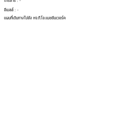
โทรสาร :
–
อีเมลล์ :
–
แผนที่เดินทางไปยัง หจ.ที.โอ.แมชชีนเวอร์ค