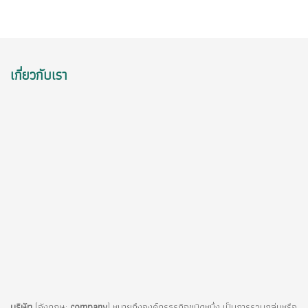
เกี่ยวกับเรา
บริษัท
(อังกฤษ:
company
) หมายถึงองค์กรธุรกิจชนิดหนึ่ง เป็นการรวมกลุ่มหรือ