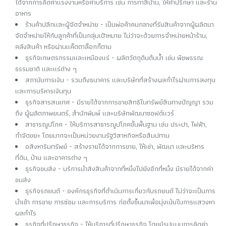
ได้จากการคิดค่าแรงงานหรือค่าบริการ เช่น การทาสีบ้าน, ให้คำปรึกษา และร้าน
อาหาร
ร้านค้าปลีกและผู้จัดจำหน่าย - เป็นพ่อค้าคนกลางที่รับสินค้าจากผู้ผลิตมา
จัดจำหน่ายให้กับลูกค้าที่เป็นกลุ่มเป้าหมาย ไม่ว่าจะด้วยการจำหน่ายหน้าร้าน,
คลังสินค้า หรือผ่านแค็ตตาล็อกก็ตาม
ธุรกิจเกษตรกรรมและเหมืองแร่ - ผลิตวัตถุดิบต้นน้ำ เช่น พืชพรรณ
ธรรมชาติ และแร่ต่าง ๆ
สถาบันการเงิน - รวมถึงธนาคาร และบริษัทที่สร้างผลกำไรผ่านการลงทุน
และการบริหารเงินทุน
ธุรกิจสารสนเทศ - มีรายได้จากการขายสิทธิในทรัพย์สินทางปัญญา รวม
ถึง ผู้ผลิตภาพยนตร์, สำนักพิมพ์ และบริษัทพัฒนาซอฟต์แวร์
สาธารณูปโภค - ให้บริการสาธารณูปโภคขั้นพื้นฐาน เช่น ประปา, ไฟฟ้า,
กำจัดขยะ โดยมากจะเป็นหน่วยงานรัฐวิสาหกิจหรือสัมปทาน
อสังหาริมทรัพย์ - สร้างรายได้จากการขาย, ให้เช่า, พัฒนา และบริหาร
ที่ดิน, บ้าน และอาคารต่าง ๆ
ธุรกิจขนส่ง - บริการนำส่งสินค้าจากที่หนึ่งไปยังอีกที่หนึ่ง มีรายได้จากค่า
ขนส่ง
ธุรกิจรถยนต์ - องค์กรธุรกิจที่ดำเนินการเกี่ยวกับรถยนต์ ไม่ว่าจะเป็นการ
นำเข้า การขาย การซ่อม และการบริการ ก่อตั้งขึ้นมาเพื่อมุ่งเน้นในการแสวงหา
ผลกำไร
ธุรกิจที่ปรึกษาธุรกิจ - ให้บริการที่ปรึกษาธุรกิจ โดยมีรูปแบบการคิดค่า