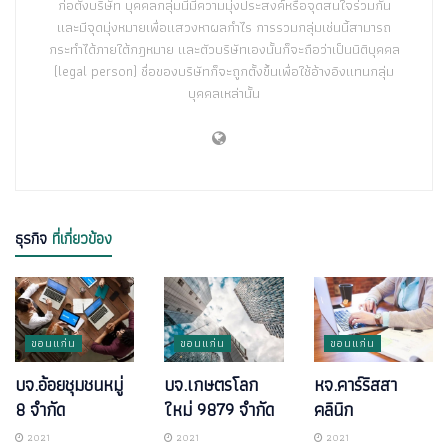
ก่อตั้งบริษัท บุคคลกลุ่มนี้มีความมุ่งประสงค์หรือจุดสนใจร่วมกัน
และมีจุดมุ่งหมายเพื่อแสวงหาผลกำไร การรวมกลุ่มเช่นนี้สามารถ
กระทำได้ภายใต้กฎหมาย และตัวบริษัทเองนั้นก็จะถือว่าเป็นนิติบุคคล
(legal person) ชื่อของบริษัทก็จะถูกตั้งขึ้นเพื่อใช้อ้างอิงแทนกลุ่ม
บุคคลเหล่านั้น
ธุรกิจ
ที่เกี่ยวข้อง
ขอนแก่น
ขอนแก่น
ขอนแก่น
บจ.อ้อยชุมชนหมู่
บจ.เกษตรโลก
หจ.คาร์ริสสา
8 จำกัด
ใหม่ 9879 จำกัด
คลินิก
2021
2021
2021