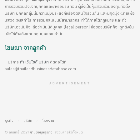
การรวบรวมปัจเจกบุคคลและ/หรือบริษัทอื่น ผู้ซึ่งเป็นหุ้นส่วนร่วมลงทุนก่อตั้ง
บริษัท บุคคลกลุ่มนี้มีความมุ่งประสงค์หรือจุดสนใจร่วมกัน และมีจุดมุ่งหมายเพื่อ
แสวงหาผลกำไร การรวมกลุ่มเช่นนี้สามารถกระทำได้ภายใต้กฎหมาย และตัว
บริษัทเองนั้นก็จะถือว่าเป็นนิติบุคคล (legal person) ชื่อของบริษัทก็จะถูกตั้งขึ้น
เพื่อใช้อ้างอิงแทนกลุ่มบุคคลเหล่านั้น
โฆษณา จากลูกค้า
- บริการ
ทำ เว็บไซต์ บริษัท
ติดต่อได้ที่
sales@thailandbusinessdatabase.com
ADVERTISEMENT
ธุรกิจ
บริษัท
โรงงาน
© ลิขสิทธิ์ 2021
ฐานข้อมูลธุรกิจ
. สงวนสิทธิ์ไว้ทั้งหมด