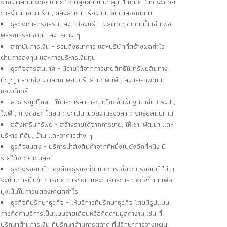
จากผู้ผลิตมาจัดจำหน่ายให้กับลูกค้าที่เป็นกลุ่มเป้าหมาย ไม่ว่าจะด้วย
การจำหน่ายหน้าร้าน, คลังสินค้า หรือผ่านแค็ตตาล็อกก็ตาม
ธุรกิจเกษตรกรรมและเหมืองแร่ - ผลิตวัตถุดิบต้นน้ำ เช่น พืช
พรรณธรรมชาติ และแร่ต่าง ๆ
สถาบันการเงิน - รวมถึงธนาคาร และบริษัทที่สร้างผลกำไร
ผ่านการลงทุน และการบริหารเงินทุน
ธุรกิจสารสนเทศ - มีรายได้จากการขายสิทธิในทรัพย์สินทาง
ปัญญา รวมถึง ผู้ผลิตภาพยนตร์, สำนักพิมพ์ และบริษัทพัฒนา
ซอฟต์แวร์
สาธารณูปโภค - ให้บริการสาธารณูปโภคขั้นพื้นฐาน เช่น ประปา,
ไฟฟ้า, กำจัดขยะ โดยมากจะเป็นหน่วยงานรัฐวิสาหกิจหรือสัมปทาน
อสังหาริมทรัพย์ - สร้างรายได้จากการขาย, ให้เช่า, พัฒนา และ
บริหาร ที่ดิน, บ้าน และอาคารต่าง ๆ
ธุรกิจขนส่ง - บริการนำส่งสินค้าจากที่หนึ่งไปยังอีกที่หนึ่ง มี
รายได้จากค่าขนส่ง
ธุรกิจรถยนต์ - องค์กรธุรกิจที่ดำเนินการเกี่ยวกับรถยนต์ ไม่ว่า
จะเป็นการนำเข้า การขาย การซ่อม และการบริการ ก่อตั้งขึ้นมาเพื่อ
มุ่งเน้นในการแสวงหาผลกำไร
ธุรกิจที่ปรึกษาธุรกิจ - ให้บริการที่ปรึกษาธุรกิจ โดยมีรูปแบบ
การคิดค่าบริการเป็นแบบรายเดือนหรือคิดตามมูลค่างาน เช่น ที่
ปรึกษาด้านการเงิน ที่ปรึกษาด้านการตลาด ที่ปรึกษาการวางแผน