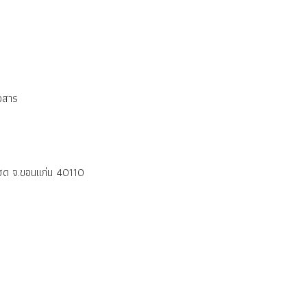
วสาร
แฮด จ.ขอนแก่น 40110