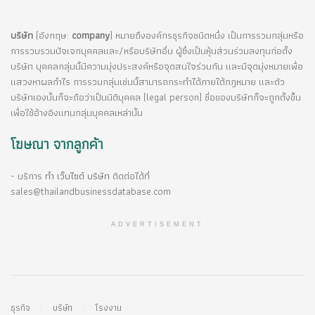
บริษัท
(อังกฤษ:
company
) หมายถึงองค์กรธุรกิจชนิดหนึ่ง เป็นการรวมกลุ่มหรือ
การรวบรวมปัจเจกบุคคลและ/หรือบริษัทอื่น ผู้ซึ่งเป็นหุ้นส่วนร่วมลงทุนก่อตั้ง
บริษัท บุคคลกลุ่มนี้มีความมุ่งประสงค์หรือจุดสนใจร่วมกัน และมีจุดมุ่งหมายเพื่อ
แสวงหาผลกำไร การรวมกลุ่มเช่นนี้สามารถกระทำได้ภายใต้กฎหมาย และตัว
บริษัทเองนั้นก็จะถือว่าเป็นนิติบุคคล (legal person) ชื่อของบริษัทก็จะถูกตั้งขึ้น
เพื่อใช้อ้างอิงแทนกลุ่มบุคคลเหล่านั้น
โฆษณา จากลูกค้า
- บริการ
ทำ เว็บไซต์ บริษัท
ติดต่อได้ที่
sales@thailandbusinessdatabase.com
ADVERTISEMENT
ธุรกิจ
บริษัท
โรงงาน