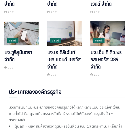
จำกัด
จำกัด
เวิลด์ จำกัด
2021
2021
2021
ชลบุรี
ชลบุรี
ชลบุรี
บจ.ภูริสุมินตรา
บจ.เอ ดิลิเจ้นท์
บจ.เอ็ม.ที.คิว.พร
จำกัด
เซล แอนด์ เซอวิส
อสเพอรัส 289
จำกัด
จำกัด
2021
2021
2021
ประเภทขององค์กรธุรกิจ
มีวิธีการแยกแยะประเภทขององค์กรธุรกิจได้หลากหลายแบบ วิธีหนึ่งที่ใช้กัน
โดยทั่วไป คือ ดูจากกิจกรรมหลักที่สร้างรายได้ให้กับองค์กรธุรกิจนั้น ๆ
ตัวอย่างเช่น
ผู้ผลิต - ผลิตสินค้าจากวัตถุดิบหรือชิ้นส่วน เช่น ผลิตกระดาษ, เหล็กกล้า