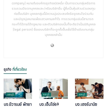
company) หมายถึงองค์กรธุรกิจชนิดหนึ่ง เป็นการรวมกลุ่มหรือการ
รวบรวมปัจเจกบุคคลและ/หรือบริษัทอื่น ผู้ซึ่งเป็นหุ้นส่วนร่วมลงทุน
ก่อตั้งบริษัท บุคคลกลุ่มนี้มีความมุ่งประสงค์หรือจุดสนใจร่วมกัน
และมีจุดมุ่งหมายเพื่อแสวงหาผลกำไร การรวมกลุ่มเช่นนี้สามารถ
กระทำได้ภายใต้กฎหมาย และตัวบริษัทเองนั้นก็จะถือว่าเป็นนิติบุคคล
(legal person) ชื่อของบริษัทก็จะถูกตั้งขึ้นเพื่อใช้อ้างอิงแทนกลุ่ม
บุคคลเหล่านั้น
ธุรกิจ
ที่เกี่ยวข้อง
ชลบุรี
ชลบุรี
ชลบุรี
บจ.ชีวารมย์ พัทยา
บจ.เอ็นโซ่69
บจ.เฮอร์นาบิซ