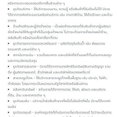
หรือการประกอบรถยนต์จากชิ้นส่วนต่าง ๆ
ธุรกิจบริการ - ให้บริการแรงงาน, ความรู้ หรือสินค้าที่จับต้องไม่ได้ มีราย
ได้จากการคิดค่าแรงงานหรือค่าบริการ เช่น การทาสีบ้าน, ให้คำปรึกษา และร้าน
อาหาร
ร้านค้าปลีกและผู้จัดจำหน่าย - เป็นพ่อค้าคนกลางที่รับสินค้าจากผู้ผลิตมา
จัดจำหน่ายให้กับลูกค้าที่เป็นกลุ่มเป้าหมาย ไม่ว่าจะด้วยการจำหน่ายหน้าร้าน,
คลังสินค้า หรือผ่านแค็ตตาล็อกก็ตาม
ธุรกิจเกษตรกรรมและเหมืองแร่ - ผลิตวัตถุดิบต้นน้ำ เช่น พืชพรรณ
ธรรมชาติ และแร่ต่าง ๆ
สถาบันการเงิน - รวมถึงธนาคาร และบริษัทที่สร้างผลกำไรผ่านการลงทุน
และการบริหารเงินทุน
ธุรกิจสารสนเทศ - มีรายได้จากการขายสิทธิในทรัพย์สินทางปัญญา รวม
ถึง ผู้ผลิตภาพยนตร์, สำนักพิมพ์ และบริษัทพัฒนาซอฟต์แวร์
สาธารณูปโภค - ให้บริการสาธารณูปโภคขั้นพื้นฐาน เช่น ประปา, ไฟฟ้า,
กำจัดขยะ โดยมากจะเป็นหน่วยงานรัฐวิสาหกิจหรือสัมปทาน
อสังหาริมทรัพย์ - สร้างรายได้จากการขาย, ให้เช่า, พัฒนา และบริหาร
ที่ดิน, บ้าน และอาคารต่าง ๆ
ธุรกิจขนส่ง - บริการนำส่งสินค้าจากที่หนึ่งไปยังอีกที่หนึ่ง มีรายได้จากค่า
ขนส่ง
ธุรกิจรถยนต์ - องค์กรธุรกิจที่ดำเนินการเกี่ยวกับรถยนต์ ไม่ว่าจะเป็นการ