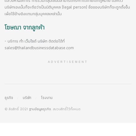
แสวงหาผลกำไร การรวมกลุ่มเช่นนี้สามารถกระทำได้ภายใต้กฎหมาย และตัว
บริษัทเองนั้นก็จะถือว่าเป็นนิติบุคคล (legal person) ชื่อของบริษัทก็จะถูกตั้งขึ้น
เพื่อใช้อ้างอิงแทนกลุ่มบุคคลเหล่านั้น
โฆษณา จากลูกค้า
- บริการ
ทำ เว็บไซต์ บริษัท
ติดต่อได้ที่
sales@thailandbusinessdatabase.com
ADVERTISEMENT
ธุรกิจ
บริษัท
โรงงาน
© ลิขสิทธิ์ 2021
ฐานข้อมูลธุรกิจ
. สงวนสิทธิ์ไว้ทั้งหมด