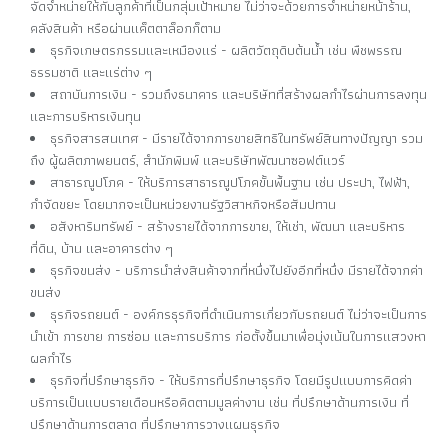
จัดจำหน่ายให้กับลูกค้าที่เป็นกลุ่มเป้าหมาย ไม่ว่าจะด้วยการจำหน่ายหน้าร้าน,
คลังสินค้า หรือผ่านแค็ตตาล็อกก็ตาม
ธุรกิจเกษตรกรรมและเหมืองแร่ - ผลิตวัตถุดิบต้นน้ำ เช่น พืชพรรณ
ธรรมชาติ และแร่ต่าง ๆ
สถาบันการเงิน - รวมถึงธนาคาร และบริษัทที่สร้างผลกำไรผ่านการลงทุน
และการบริหารเงินทุน
ธุรกิจสารสนเทศ - มีรายได้จากการขายสิทธิในทรัพย์สินทางปัญญา รวม
ถึง ผู้ผลิตภาพยนตร์, สำนักพิมพ์ และบริษัทพัฒนาซอฟต์แวร์
สาธารณูปโภค - ให้บริการสาธารณูปโภคขั้นพื้นฐาน เช่น ประปา, ไฟฟ้า,
กำจัดขยะ โดยมากจะเป็นหน่วยงานรัฐวิสาหกิจหรือสัมปทาน
อสังหาริมทรัพย์ - สร้างรายได้จากการขาย, ให้เช่า, พัฒนา และบริหาร
ที่ดิน, บ้าน และอาคารต่าง ๆ
ธุรกิจขนส่ง - บริการนำส่งสินค้าจากที่หนึ่งไปยังอีกที่หนึ่ง มีรายได้จากค่า
ขนส่ง
ธุรกิจรถยนต์ - องค์กรธุรกิจที่ดำเนินการเกี่ยวกับรถยนต์ ไม่ว่าจะเป็นการ
นำเข้า การขาย การซ่อม และการบริการ ก่อตั้งขึ้นมาเพื่อมุ่งเน้นในการแสวงหา
ผลกำไร
ธุรกิจที่ปรึกษาธุรกิจ - ให้บริการที่ปรึกษาธุรกิจ โดยมีรูปแบบการคิดค่า
บริการเป็นแบบรายเดือนหรือคิดตามมูลค่างาน เช่น ที่ปรึกษาด้านการเงิน ที่
ปรึกษาด้านการตลาด ที่ปรึกษาการวางแผนธุรกิจ