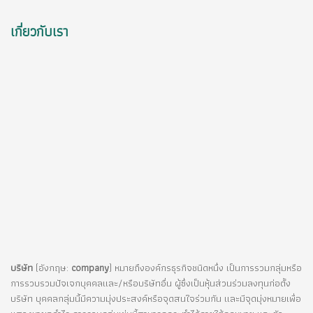
เกี่ยวกับเรา
บริษัท
(อังกฤษ:
company
) หมายถึงองค์กรธุรกิจชนิดหนึ่ง เป็นการรวมกลุ่มหรือ
การรวบรวมปัจเจกบุคคลและ/หรือบริษัทอื่น ผู้ซึ่งเป็นหุ้นส่วนร่วมลงทุนก่อตั้ง
บริษัท บุคคลกลุ่มนี้มีความมุ่งประสงค์หรือจุดสนใจร่วมกัน และมีจุดมุ่งหมายเพื่อ