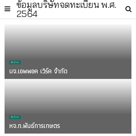
ข้อมูลบริษัทจดทะเบียน พ.ศ.
2564
ลำปาง
บจ.เอพพอค เวิร์ค จำกัด
2021
ลำปาง
หจ.ก.พันธ์การเกษตร