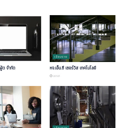
เชียงราย
ฟู้ด จำกัด
หจ.เอ็น.ซี เซอร์วิส เทคโนโลยี
2021
เชียงราย