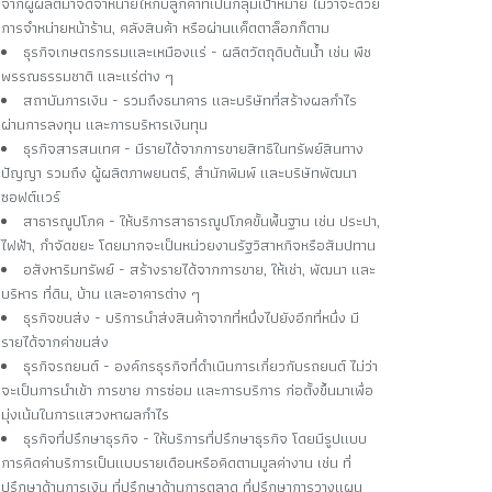
จากผู้ผลิตมาจัดจำหน่ายให้กับลูกค้าที่เป็นกลุ่มเป้าหมาย ไม่ว่าจะด้วย
การจำหน่ายหน้าร้าน, คลังสินค้า หรือผ่านแค็ตตาล็อกก็ตาม
ธุรกิจเกษตรกรรมและเหมืองแร่ - ผลิตวัตถุดิบต้นน้ำ เช่น พืช
พรรณธรรมชาติ และแร่ต่าง ๆ
สถาบันการเงิน - รวมถึงธนาคาร และบริษัทที่สร้างผลกำไร
ผ่านการลงทุน และการบริหารเงินทุน
ธุรกิจสารสนเทศ - มีรายได้จากการขายสิทธิในทรัพย์สินทาง
ปัญญา รวมถึง ผู้ผลิตภาพยนตร์, สำนักพิมพ์ และบริษัทพัฒนา
ซอฟต์แวร์
สาธารณูปโภค - ให้บริการสาธารณูปโภคขั้นพื้นฐาน เช่น ประปา,
ไฟฟ้า, กำจัดขยะ โดยมากจะเป็นหน่วยงานรัฐวิสาหกิจหรือสัมปทาน
อสังหาริมทรัพย์ - สร้างรายได้จากการขาย, ให้เช่า, พัฒนา และ
บริหาร ที่ดิน, บ้าน และอาคารต่าง ๆ
ธุรกิจขนส่ง - บริการนำส่งสินค้าจากที่หนึ่งไปยังอีกที่หนึ่ง มี
รายได้จากค่าขนส่ง
ธุรกิจรถยนต์ - องค์กรธุรกิจที่ดำเนินการเกี่ยวกับรถยนต์ ไม่ว่า
จะเป็นการนำเข้า การขาย การซ่อม และการบริการ ก่อตั้งขึ้นมาเพื่อ
มุ่งเน้นในการแสวงหาผลกำไร
ธุรกิจที่ปรึกษาธุรกิจ - ให้บริการที่ปรึกษาธุรกิจ โดยมีรูปแบบ
การคิดค่าบริการเป็นแบบรายเดือนหรือคิดตามมูลค่างาน เช่น ที่
ปรึกษาด้านการเงิน ที่ปรึกษาด้านการตลาด ที่ปรึกษาการวางแผน