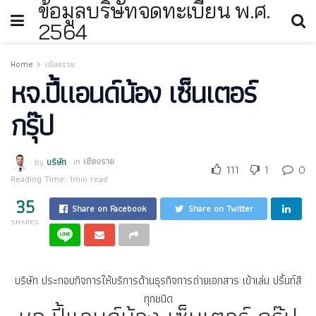
ข้อมูลบริษัทจดทะเบียน พ.ศ.
2564
Home
เชียงราย
หจ.ปี้แอนด์น้อง เซ็นเตอร์
กรุ๊ป
by
บริษัท
in
เชียงราย
111
1
0
Reading Time: 1min read
35
Share on Facebook
Share on Twitter
SHARES
บริษัท ประกอบกิจการให้บริการด้านธุรกิจการถ่ายเอกสาร เข้าเล่ม ปริ้นท์สี
ทุกชนิด