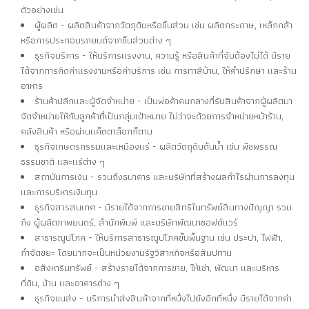
ตัวอย่างเช่น
ผู้ผลิต - ผลิตสินค้าจากวัตถุดิบหรือชิ้นส่วน เช่น ผลิตกระดาษ, เหล็กกล้า
หรือการประกอบรถยนต์จากชิ้นส่วนต่าง ๆ
ธุรกิจบริการ - ให้บริการแรงงาน, ความรู้ หรือสินค้าที่จับต้องไม่ได้ มีราย
ได้จากการคิดค่าแรงงานหรือค่าบริการ เช่น การทาสีบ้าน, ให้คำปรึกษา และร้าน
อาหาร
ร้านค้าปลีกและผู้จัดจำหน่าย - เป็นพ่อค้าคนกลางที่รับสินค้าจากผู้ผลิตมา
จัดจำหน่ายให้กับลูกค้าที่เป็นกลุ่มเป้าหมาย ไม่ว่าจะด้วยการจำหน่ายหน้าร้าน,
คลังสินค้า หรือผ่านแค็ตตาล็อกก็ตาม
ธุรกิจเกษตรกรรมและเหมืองแร่ - ผลิตวัตถุดิบต้นน้ำ เช่น พืชพรรณ
ธรรมชาติ และแร่ต่าง ๆ
สถาบันการเงิน - รวมถึงธนาคาร และบริษัทที่สร้างผลกำไรผ่านการลงทุน
และการบริหารเงินทุน
ธุรกิจสารสนเทศ - มีรายได้จากการขายสิทธิในทรัพย์สินทางปัญญา รวม
ถึง ผู้ผลิตภาพยนตร์, สำนักพิมพ์ และบริษัทพัฒนาซอฟต์แวร์
สาธารณูปโภค - ให้บริการสาธารณูปโภคขั้นพื้นฐาน เช่น ประปา, ไฟฟ้า,
กำจัดขยะ โดยมากจะเป็นหน่วยงานรัฐวิสาหกิจหรือสัมปทาน
อสังหาริมทรัพย์ - สร้างรายได้จากการขาย, ให้เช่า, พัฒนา และบริหาร
ที่ดิน, บ้าน และอาคารต่าง ๆ
ธุรกิจขนส่ง - บริการนำส่งสินค้าจากที่หนึ่งไปยังอีกที่หนึ่ง มีรายได้จากค่า