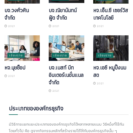
บจ.วงศ์วศิน
บจ.ณิชานันทน์
หจ.เอ็น.ซี เซอร์วิส
จำกัด
ฟู้ด จำกัด
เทคโนโลยี
2021
2021
2021
เชียงราย
เชียงราย
เชียงราย
หจ.นุชช็อป
บจ.เบสท์ บีท
หจ.เอซี หมูปิ้งนม
อินเตอร์เนชั่นแนล
สด
2021
จำกัด
2021
2021
ประเภทขององค์กรธุรกิจ
มีวิธีการแยกแยะประเภทขององค์กรธุรกิจได้หลากหลายแบบ วิธีหนึ่งที่ใช้กัน
โดยทั่วไป คือ ดูจากกิจกรรมหลักที่สร้างรายได้ให้กับองค์กรธุรกิจนั้น ๆ