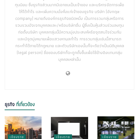
ทุนนิยม ซึ่งธุรกิจส่วนมากมีเอกชนเป็นเจ้าของ และบริหารจัดการเพื่อ
ให้ได้กำไร และเพิ่มความมั่งคั่งแก่เจ้าของธุรกิจ บริษัท (อังกฤษ:
company) หมายถึงองค์กรธุรกิจชนิดหนึ่ง เป็นการรวมกลุ่มหรือการ
รวบรวมปัจเจกบุคคลและ/หรือบริษัทอื่น ผู้ซึ่งเป็นหุ้นส่วนร่วมลงทุน
ก่อตั้งบริษัท บุคคลกลุ่มนี้มีความมุ่งประสงค์หรือจุดสนใจร่วมกัน
และมีจุดมุ่งหมายเพื่อแสวงหาผลกำไร การรวมกลุ่มเช่นนี้สามารถ
กระทำได้ภายใต้กฎหมาย และตัวบริษัทเองนั้นก็จะถือว่าเป็นนิติบุคคล
(legal person) ชื่อของบริษัทก็จะถูกตั้งขึ้นเพื่อใช้อ้างอิงแทนกลุ่ม
บุคคลเหล่านั้น
ธุรกิจ
ที่เกี่ยวข้อง
เชียงราย
เชียงราย
เชียงราย