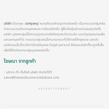
บริษัท
(อังกฤษ:
company
) หมายถึงองค์กรธุรกิจชนิดหนึ่ง เป็นการรวมกลุ่มหรือ
การรวบรวมปัจเจกบุคคลและ/หรือบริษัทอื่น ผู้ซึ่งเป็นหุ้นส่วนร่วมลงทุนก่อตั้ง
บริษัท บุคคลกลุ่มนี้มีความมุ่งประสงค์หรือจุดสนใจร่วมกัน และมีจุดมุ่งหมายเพื่อ
แสวงหาผลกำไร การรวมกลุ่มเช่นนี้สามารถกระทำได้ภายใต้กฎหมาย และตัว
บริษัทเองนั้นก็จะถือว่าเป็นนิติบุคคล (legal person) ชื่อของบริษัทก็จะถูกตั้งขึ้น
เพื่อใช้อ้างอิงแทนกลุ่มบุคคลเหล่านั้น
โฆษณา จากลูกค้า
- บริการ
ทำ เว็บไซต์ บริษัท
ติดต่อได้ที่
sales@thailandbusinessdatabase.com
ADVERTISEMENT