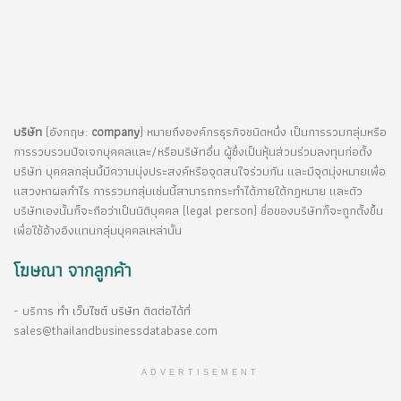
บริษัท
(อังกฤษ:
company
) หมายถึงองค์กรธุรกิจชนิดหนึ่ง เป็นการรวมกลุ่มหรือ
การรวบรวมปัจเจกบุคคลและ/หรือบริษัทอื่น ผู้ซึ่งเป็นหุ้นส่วนร่วมลงทุนก่อตั้ง
บริษัท บุคคลกลุ่มนี้มีความมุ่งประสงค์หรือจุดสนใจร่วมกัน และมีจุดมุ่งหมายเพื่อ
แสวงหาผลกำไร การรวมกลุ่มเช่นนี้สามารถกระทำได้ภายใต้กฎหมาย และตัว
บริษัทเองนั้นก็จะถือว่าเป็นนิติบุคคล (legal person) ชื่อของบริษัทก็จะถูกตั้งขึ้น
เพื่อใช้อ้างอิงแทนกลุ่มบุคคลเหล่านั้น
โฆษณา จากลูกค้า
- บริการ
ทำ เว็บไซต์ บริษัท
ติดต่อได้ที่
sales@thailandbusinessdatabase.com
ADVERTISEMENT