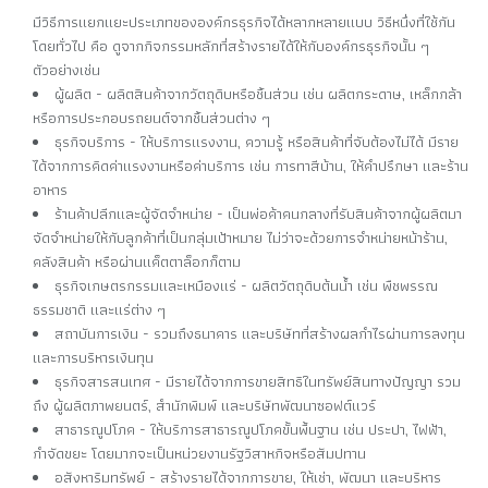
มีวิธีการแยกแยะประเภทขององค์กรธุรกิจได้หลากหลายแบบ วิธีหนึ่งที่ใช้กัน
โดยทั่วไป คือ ดูจากกิจกรรมหลักที่สร้างรายได้ให้กับองค์กรธุรกิจนั้น ๆ
ตัวอย่างเช่น
ผู้ผลิต - ผลิตสินค้าจากวัตถุดิบหรือชิ้นส่วน เช่น ผลิตกระดาษ, เหล็กกล้า
หรือการประกอบรถยนต์จากชิ้นส่วนต่าง ๆ
ธุรกิจบริการ - ให้บริการแรงงาน, ความรู้ หรือสินค้าที่จับต้องไม่ได้ มีราย
ได้จากการคิดค่าแรงงานหรือค่าบริการ เช่น การทาสีบ้าน, ให้คำปรึกษา และร้าน
อาหาร
ร้านค้าปลีกและผู้จัดจำหน่าย - เป็นพ่อค้าคนกลางที่รับสินค้าจากผู้ผลิตมา
จัดจำหน่ายให้กับลูกค้าที่เป็นกลุ่มเป้าหมาย ไม่ว่าจะด้วยการจำหน่ายหน้าร้าน,
คลังสินค้า หรือผ่านแค็ตตาล็อกก็ตาม
ธุรกิจเกษตรกรรมและเหมืองแร่ - ผลิตวัตถุดิบต้นน้ำ เช่น พืชพรรณ
ธรรมชาติ และแร่ต่าง ๆ
สถาบันการเงิน - รวมถึงธนาคาร และบริษัทที่สร้างผลกำไรผ่านการลงทุน
และการบริหารเงินทุน
ธุรกิจสารสนเทศ - มีรายได้จากการขายสิทธิในทรัพย์สินทางปัญญา รวม
ถึง ผู้ผลิตภาพยนตร์, สำนักพิมพ์ และบริษัทพัฒนาซอฟต์แวร์
สาธารณูปโภค - ให้บริการสาธารณูปโภคขั้นพื้นฐาน เช่น ประปา, ไฟฟ้า,
กำจัดขยะ โดยมากจะเป็นหน่วยงานรัฐวิสาหกิจหรือสัมปทาน
อสังหาริมทรัพย์ - สร้างรายได้จากการขาย, ให้เช่า, พัฒนา และบริหาร