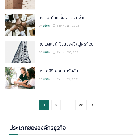
บจ.แอคโนเวชั่น ลานนา จำกัด
BY
บริษัท
ธันวาคม 21, 2021
หจ.ผู้ผลิตลำไยแปลงใหญ่ศรีถ้อย
BY
บริษัท
ธันวาคม 20, 2021
หจ.เคจีดี คอนสตรัคชั่น
BY
บริษัท
ธันวาคม 19, 2021
1
2
…
26
ประเภทขององค์กรธุรกิจ