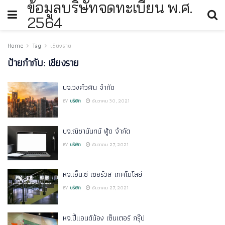
ข้อมูลบริษัทจดทะเบียน พ.ศ.
2564
Home
Tag
เชียงราย
ป้ายกำกับ:
เชียงราย
บจ.วงศ์วศิน จำกัด
BY
บริษัท
ธันวาคม 30, 2021
บจ.ณิชานันทน์ ฟู้ด จำกัด
BY
บริษัท
ธันวาคม 27, 2021
หจ.เอ็น.ซี เซอร์วิส เทคโนโลยี
BY
บริษัท
ธันวาคม 27, 2021
หจ.ปี้แอนด์น้อง เซ็นเตอร์ กรุ๊ป